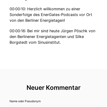
00:00:10: Herzlich willkommen zu einer
Sonderfolge des EnerGates-Podcasts vor Ort
von den Berliner Energietagen!
00:00:16: Bei mir sind heute Jürgen Pöschk von
den Berlinener Energietagenten und Silke
Borgstedt vom Sinusinstitut.
00:00:23: Hallo.
00:00:24: Das ist das erste Mal dass wir beide
zusammen ein Podcast machen.
00:00:28: Und Silke Burgstedt ist unser Gast.
Neuer Kommentar
00:00:31: Bevor wir unseren Gast richtig
begrüßen, lass uns ganz kurz mal auf die
Berliner Energietage eingehen.
Name oder Pseudonym