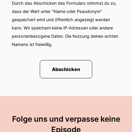
Durch das Abschicken des Formulars stimmst du zu,
00:01:02: Wir haben unendlich viel
dass der Wert unter "Name oder Pseudonym"
Forschungseinrichtungen, wir haben
gespeichert wird und öffentlich angezeigt werden
Energieversorger... ...wir haben auch NGOs unter
kann. Wir speichern keine IP-Adressen oder andere
den veranstalten, sodass wir ein sehr großes
personenbezogene Daten. Die Nutzung deines echten
Meinungsspektrum abdecken.
Namens ist freiwillig.
00:01:15: Und dieses Meinungsspektrum wird
sich in den verschiedensten Themenfeldern
artikulieren.
Abschicken
00:01:24: Interessante Verschiebungen,
Klimaschutz ist zum Beispiel kein großes Thema
mehr auf den Energietagen XXVI.
00:01:31: Bauthemen sind auch sehr
zurückgefahren zu Gunsten von
Folge uns und verpasse keine
Versorgungsthemen also kommunale
Wärmeplanung, Geotamie, Veranwärme,
Episode