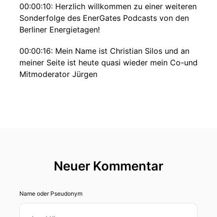
00:00:10: Herzlich willkommen zu einer weiteren
Sonderfolge des EnerGates Podcasts von den
Berliner Energietagen!
00:00:16: Mein Name ist Christian Silos und an
meiner Seite ist heute quasi wieder mein Co-und
Mitmoderator Jürgen
00:00:22: Pösch.
00:00:22: Hallo Jürg, hallo Chris.
00:00:24: Schön dass ich bei den Energietagens
zu Gast sein darf Dienstagmorgen auf und bei
uns ist Doktor Tillmann von Schröter,
Neuer Kommentar
Geschäftsführer von Weyland Deutschland.
00:00:36: Hallo Herr Schröder!
Name oder Pseudonym
00:00:37: Guten Morgen!